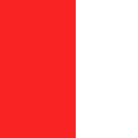
co são paulo
ástico
 plástico
iclagem
em são paulo
lagem em sp
gem são paulo
clagem
gem em sp
m são paulo