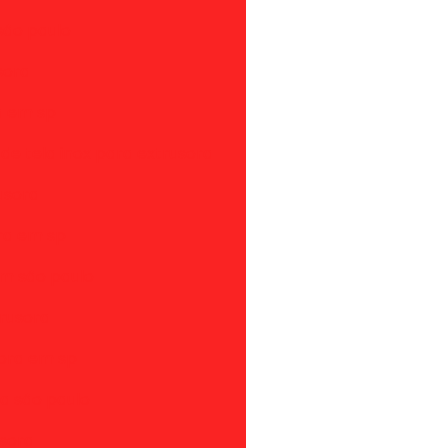
são paulo
sora
a em sp
 de tela inox para extrusora
usora
ora em sp
em são paulo
trusora
sora em sp
ra são paulo
usora