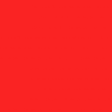
Fábrica de filtro de tela para extrusora sã
Fabricante de filtro de tela para extru
Fabricante de filtro de tela para extrusor
ante de filtro de tela para extrusora são paulo
Filtro 
ro de tela para extrusora em são paulo
Quanto custa fi
a de disco de tela para extrusora
Empresa de disco d
Empresa de disco de tela para extrusora em
Fornecedor de disco de tela para extruso
Fornecedor de disco de tela para extru
Fornecedor de disco de tela para extrusora e
ca de disco de tela para extrusora
Fabrica de disco d