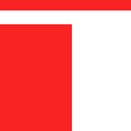
7-0122
(11) 94879-8333
afutura@afuturatelas.com.br
Filtro de tela inox
Filtro tela de aço inox
ltro
Tela para extrusora
nox
Tela para rafia
ão de plástico
 para extrusão de plástico sp
ico sp
iltro para extrusão de plástico
para reciclagem em sp