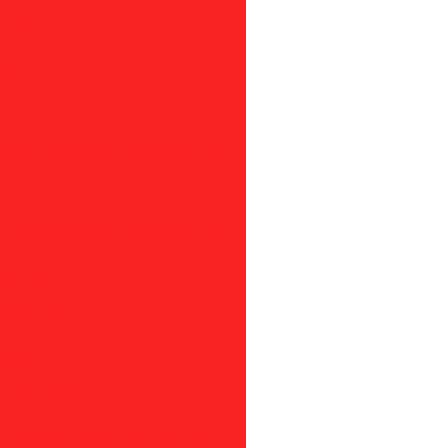
o paulo
sora
a em sp
de tela para extrusora em sp
ltro de tela para extrusora
e tela para extrusora em sp
 são paulo
ra em sp
sora
m são paulo
e tela para extrusora em sp