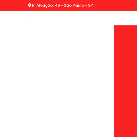
R. Alvação, 49 - São Paulo - SP
F
Filtr
Fabric
Fornece