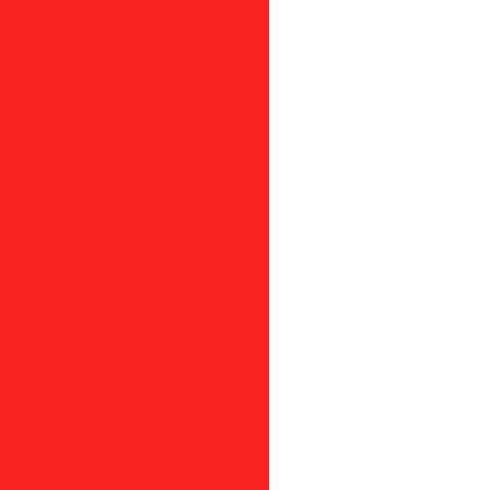
ra em sp
 são paulo
rusora
sora em sp
o de tela inox para extrusora
gem em sp
iclagem
agem em sp
em são paulo
lagem
ela inox para reciclagem em sp