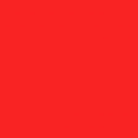
ante de filtros de tela inox para reciclagem
Empresa d
Empresa de sanduíche de telas em são paulo
Fábrica
brica de sanduíche de telas em sp
Fábrica de sanduíc
edor de sanduíche de telas em sp
Fornecedor de sand
Empresa que faz filtro de tela para extrusão 
Fabrica de filtro de tela para extrusão de 
Venda de filtro de tela para extrusão de p
Onde vende filtro de tela para extrusão de 
Onde comprar filtro de tela para extrusão d
Filtro de tela para extrusão de plástico
Filtro de tela para extrusão de plástico em 