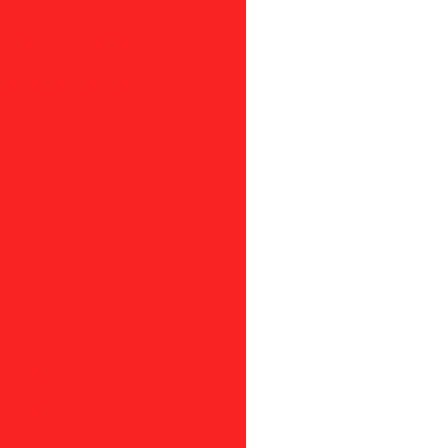
e sanduíche de telas em sp
 de sanduíche de telas
he de telas em são paulo
uíche de telas em são paulo
de plástico
plástico
lástico
plástico
e plástico
 em sp
são paulo