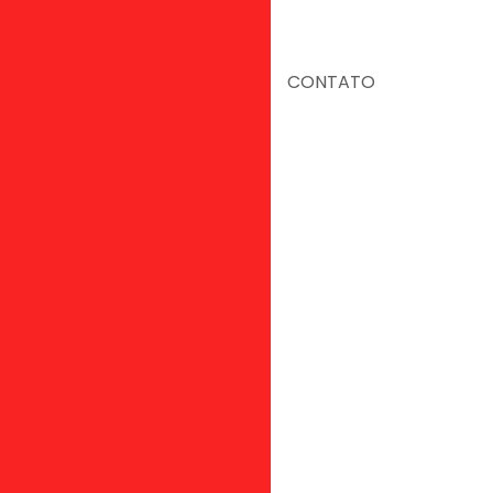
o paulo
CONTATO
ástico
ico em sp
lástico
tico em sp
co são paulo
 plástico
ástico em sp
tico são paulo
lástico
stico em sp