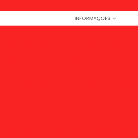
(11) 377
INFORMAÇÕES
Disco de tela para extrusora
Filtro cartucho inox
iltro de telas metálicas
Filtro de telas tipo cartuchos
o tipo cartucho
Tela de filtro inox
Tela de inox para fi
Tela para extrusora de plástico
Tela para extrusora i
Telas soldadas
Empresa de filtro para extrus
a de filtro para extrusão de plástico
Fábrica de filtro
Empresa de filtro para extrusão de plást
dor de filtro para extrusão de plástico
Indústria de f
Empresa de filtro para reciclagem
Empresa de filtro 