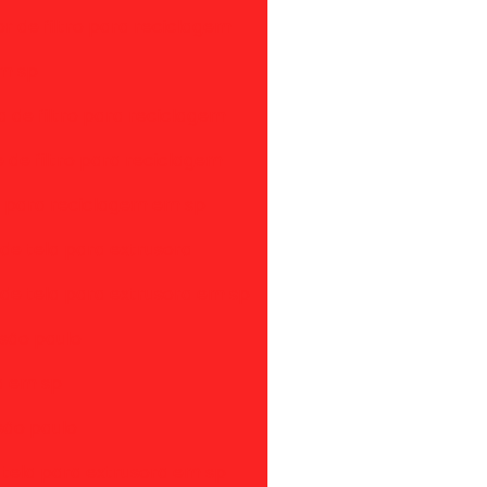
r de filtro para reciclagem
em sp
a de filtro para reciclagem
 de filtro para reciclagem
ro para reciclagem em sp
 de tela para extrusora
 de tela para extrusora em sp
 são paulo
ra em sp
são paulo
e tela para extrusora em sp