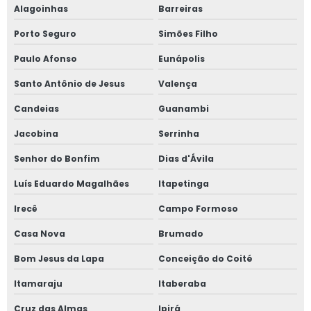
Alagoinhas
Barreiras
Porto Seguro
Simões Filho
Paulo Afonso
Eunápolis
Santo Antônio de Jesus
Valença
Candeias
Guanambi
Jacobina
Serrinha
Senhor do Bonfim
Dias d'Ávila
Luís Eduardo Magalhães
Itapetinga
Irecê
Campo Formoso
Casa Nova
Brumado
Bom Jesus da Lapa
Conceição do Coité
Itamaraju
Itaberaba
Cruz das Almas
Ipirá