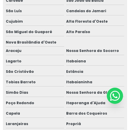
Caroebe
São João da Baliza
São Luís
Candeias do Jamari
Cujubim
Alta Floresta d'Oeste
São Miguel do Guaporé
Alto Paraíso
Nova Brasilândia d'Oeste
Aracaju
Nossa Senhora do Socorro
Lagarto
Itabaiana
São Cristóvão
Estância
Tobias Barreto
Itabaianinha
Simão Dias
Nossa Senhora da Glória
Poço Redondo
Itaporanga d'Ajuda
Capela
Barra dos Coqueiros
Laranjeiras
Propriá