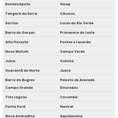
Rondonópolis
Sinop
Tangará da Serra
Cáceres
Sorriso
Lucas do Rio Verde
Barra do Garças
Primavera do Leste
Alta Floresta
Pontes e Lacerda
Nova Mutum
Campo Verde
Juína
Colniza
Guarantã do Norte
Juara
Barra do Bugres
Peixoto de Azevedo
Campo Grande
Dourados
Três Lagoas
Corumbá
Ponta Porã
Naviraí
Nova Andradina
Aquidauana