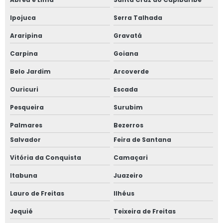
Ipojuca
Serra Talhada
Araripina
Gravatá
Carpina
Goiana
Belo Jardim
Arcoverde
Ouricuri
Escada
Pesqueira
Surubim
Palmares
Bezerros
Salvador
Feira de Santana
Vitória da Conquista
Camaçari
Itabuna
Juazeiro
Lauro de Freitas
Ilhéus
Jequié
Teixeira de Freitas