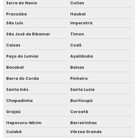
Serra do Navio
Cutias
Pracuúba
Itaubal
São Luís
Imperatriz
São José de Ribamar
Timon
Caixas
Codó
Paço do Lumiar
Açailândia
Bacabal
Balsas
Barra do Corda
Pinheiro
Santa Inês
Santa Luzia
Chapadinha
Buriticupú
Grajaú
Coroatá
Itapecuru-Mirim
Barreirinhas
Cuiabá
Várzea Grande