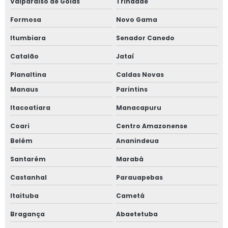
Valparaíso de Goiás
Trindade
Formosa
Novo Gama
Itumbiara
Senador Canedo
Catalão
Jataí
Planaltina
Caldas Novas
Manaus
Parintins
Itacoatiara
Manacapuru
Coari
Centro Amazonense
Belém
Ananindeua
Santarém
Marabá
Castanhal
Parauapebas
Itaituba
Cametá
Bragança
Abaetetuba