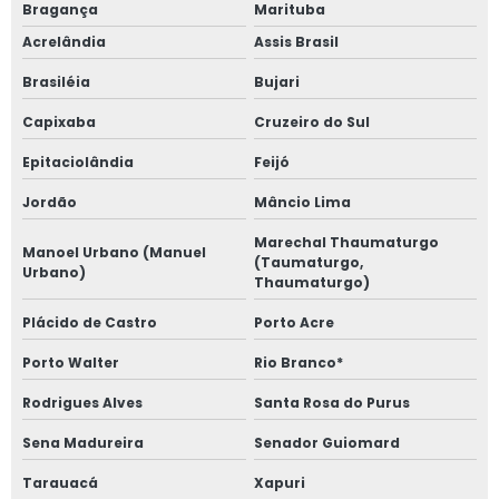
Bragança
Marituba
Acrelândia
Assis Brasil
Brasiléia
Bujari
Capixaba
Cruzeiro do Sul
Epitaciolândia
Feijó
Jordão
Mâncio Lima
Marechal Thaumaturgo
Manoel Urbano (Manuel
(Taumaturgo,
Urbano)
Thaumaturgo)
Plácido de Castro
Porto Acre
Porto Walter
Rio Branco*
Rodrigues Alves
Santa Rosa do Purus
Sena Madureira
Senador Guiomard
Tarauacá
Xapuri