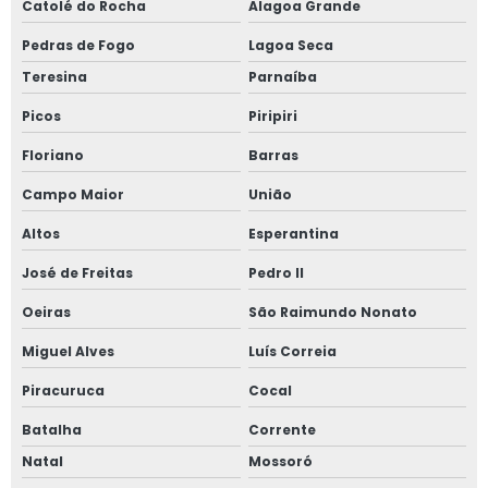
Catolé do Rocha
Alagoa Grande
Pedras de Fogo
Lagoa Seca
Teresina
Parnaíba
Picos
Piripiri
Floriano
Barras
Campo Maior
União
Altos
Esperantina
José de Freitas
Pedro II
Oeiras
São Raimundo Nonato
Miguel Alves
Luís Correia
Piracuruca
Cocal
Batalha
Corrente
Natal
Mossoró