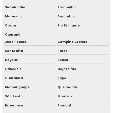
Sidrolândia
Paranaíba
Maracaju
Amambai
Coxim
Rio Brilhante
Caarapó
João Pessoa
Campina Grande
Santa Rita
Patos
Bayeux
Sousa
Cabedelo
Cajazeiras
Guarabira
Sapé
Mamanguape
Queimadas
São Bento
Monteiro
Esperança
Pombal