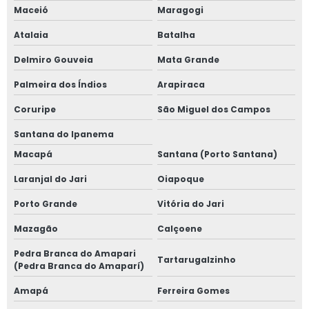
Maceió
Maragogi
Atalaia
Batalha
Delmiro Gouveia
Mata Grande
Palmeira dos Índios
Arapiraca
Coruripe
São Miguel dos Campos
Santana do Ipanema
Macapá
Santana (Porto Santana)
Laranjal do Jari
Oiapoque
Porto Grande
Vitória do Jari
Mazagão
Calçoene
Pedra Branca do Amapari
Tartarugalzinho
(Pedra Branca do Amaparí)
Amapá
Ferreira Gomes