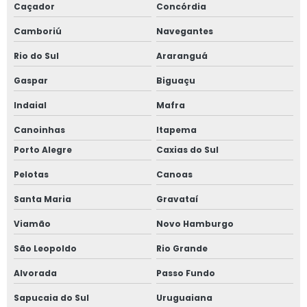
Filtro de telas para extrusora autolimpante
Caçador
Concórdia
Fabricante de sanduiche de tela em sp
Camboriú
Navegantes
Rio do Sul
Araranguá
Sanduíche de tela com solda a ponto
Gaspar
Biguaçu
Tela metálica para extrusora
Indaial
Mafra
Tela metálica tipo cartucho
Canoinhas
Itapema
Tela oval para extrusora
Porto Alegre
Caxias do Sul
Tela para reciclagem de plástico
Pelotas
Canoas
Tela soldada para extrusora
Santa Maria
Gravataí
Tela tipo cartucho
Viamão
Novo Hamburgo
Telas cortadas em disco
São Leopoldo
Rio Grande
Tela para masterbatch
Alvorada
Passo Fundo
Tela para reciclagem de pet
Sapucaia do Sul
Uruguaiana