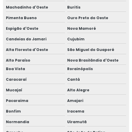
Machadinho d'Oeste
Buritis
Pimenta Bueno
Ouro Preto do Oeste
Espigão d'Oeste
Nova Mamoré
Candeias do Jamari
Cujubim
Alta Floresta d'Oeste
São Miguel do Guaporé
Alto Paraíso
Nova Brasilândia d'Oeste
Boa Vista
Rorainópolis
Caracaraí
Cantá
Mucajaí
Alto Alegre
Pacaraima
Amajari
Bonfim
Iracema
Normandia
Uiramutã