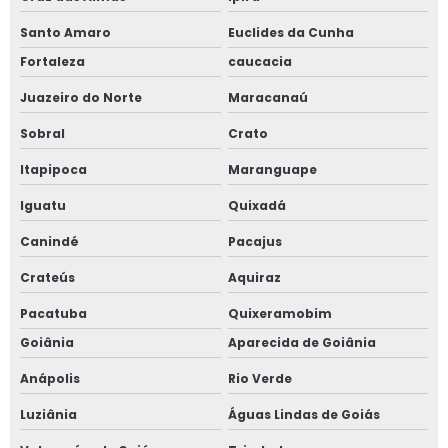
Santo Amaro
Euclides da Cunha
Fortaleza
caucacia
Juazeiro do Norte
Maracanaú
Sobral
Crato
Itapipoca
Maranguape
Iguatu
Quixadá
Canindé
Pacajus
Crateús
Aquiraz
Pacatuba
Quixeramobim
Goiânia
Aparecida de Goiânia
Anápolis
Rio Verde
Luziânia
Águas Lindas de Goiás