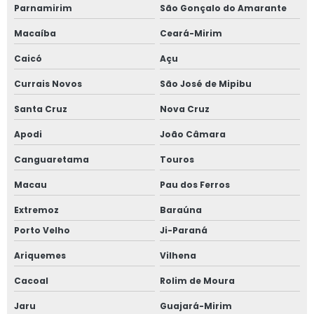
Parnamirim
São Gonçalo do Amarante
Macaíba
Ceará-Mirim
Caicó
Açu
Currais Novos
São José de Mipibu
Santa Cruz
Nova Cruz
Apodi
João Câmara
Canguaretama
Touros
Macau
Pau dos Ferros
Extremoz
Baraúna
Porto Velho
Ji-Paraná
Ariquemes
Vilhena
Cacoal
Rolim de Moura
Jaru
Guajará-Mirim