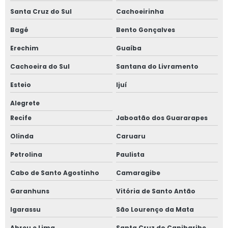
Santa Cruz do Sul
Cachoeirinha
Bagé
Bento Gonçalves
Erechim
Guaíba
Cachoeira do Sul
Santana do Livramento
Esteio
Ijuí
Alegrete
Recife
Jaboatão dos Guararapes
Olinda
Caruaru
Petrolina
Paulista
Cabo de Santo Agostinho
Camaragibe
Garanhuns
Vitória de Santo Antão
Igarassu
São Lourenço da Mata
Abreu e Lima
Santa Cruz do Capibaribe