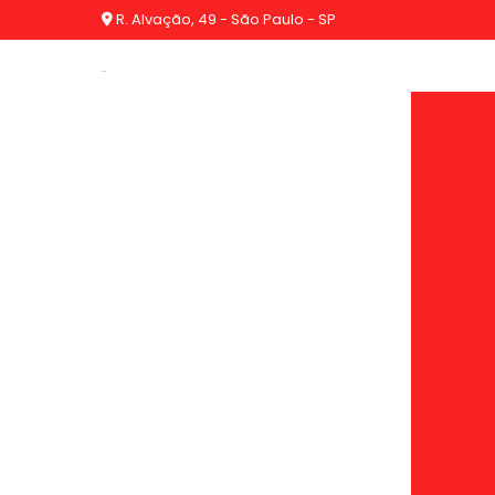
R. Alvação, 49 - São Paulo - SP
F
Filtr
Fabric
Fornece