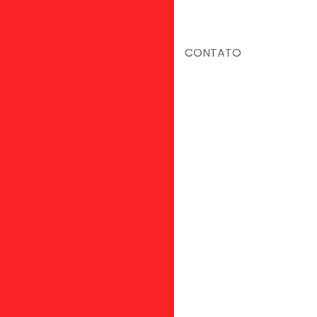
o paulo
CONTATO
ástico
ico em sp
lástico
tico em sp
co são paulo
 plástico
ástico em sp
tico são paulo
lástico
stico em sp