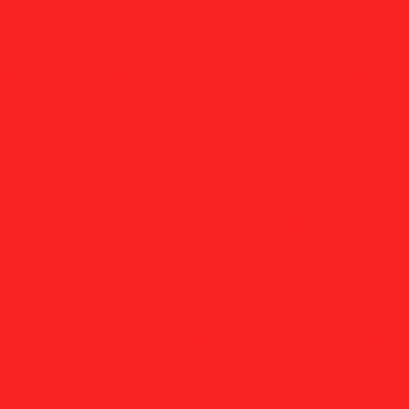
ante de filtros de tela inox para reciclagem
Empresa d
Empresa de sanduíche de telas em são paulo
Fábrica
brica de sanduíche de telas em sp
Fábrica de sanduíc
edor de sanduíche de telas em sp
Fornecedor de sand
Empresa que faz filtro de tela para extrusão 
Fabrica de filtro de tela para extrusão de 
Venda de filtro de tela para extrusão de p
Onde vende filtro de tela para extrusão de 
Onde comprar filtro de tela para extrusão d
Filtro de tela para extrusão de plástico
Filtro de tela para extrusão de plástico em 