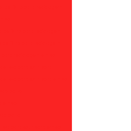
r de filtro para reciclagem
em sp
a de filtro para reciclagem
 de filtro para reciclagem
ro para reciclagem em sp
 de tela para extrusora
 de tela para extrusora em sp
 são paulo
ra em sp
são paulo
e tela para extrusora em sp