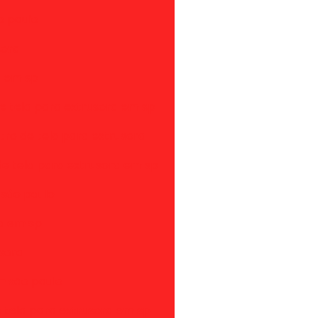
o paulo
sora
a em sp
de tela para extrusora em sp
ltro de tela para extrusora
e tela para extrusora em sp
 são paulo
ra em sp
sora
m são paulo
e tela para extrusora em sp