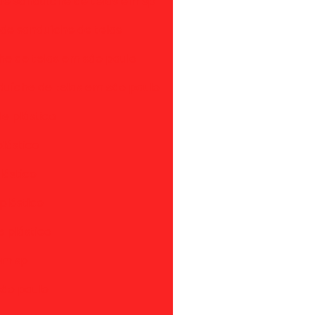
e sanduíche de telas em sp
 de sanduíche de telas
he de telas em são paulo
uíche de telas em são paulo
de plástico
plástico
lástico
plástico
e plástico
 em sp
são paulo