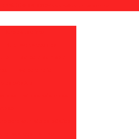
7-0122
(11) 94879-8333
afutura@afuturatelas.com.br
Filtro de tela inox
Filtro tela de aço inox
ltro
Tela para extrusora
nox
Tela para rafia
ão de plástico
 para extrusão de plástico sp
ico sp
iltro para extrusão de plástico
para reciclagem em sp