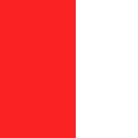
são paulo
sora
a em sp
 de tela inox para extrusora
usora
ora em sp
em são paulo
trusora
sora em sp
ra são paulo
usora