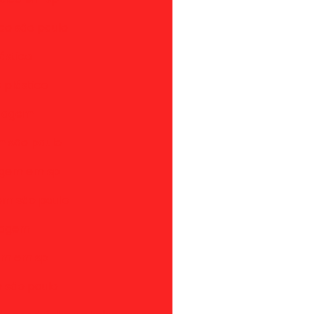
co são paulo
ástico
 plástico
iclagem
em são paulo
lagem em sp
gem são paulo
clagem
gem em sp
m são paulo