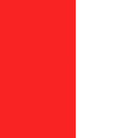
ra em sp
 são paulo
rusora
sora em sp
o de tela inox para extrusora
gem em sp
iclagem
agem em sp
em são paulo
lagem
ela inox para reciclagem em sp