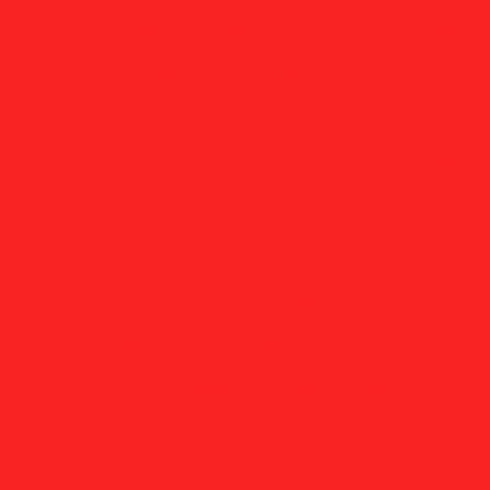
Fábrica de filtro de tela para extrusora sã
Fabricante de filtro de tela para extru
Fabricante de filtro de tela para extrusor
ante de filtro de tela para extrusora são paulo
Filtro 
ro de tela para extrusora em são paulo
Quanto custa fi
a de disco de tela para extrusora
Empresa de disco d
Empresa de disco de tela para extrusora em
Fornecedor de disco de tela para extruso
Fornecedor de disco de tela para extru
Fornecedor de disco de tela para extrusora e
ca de disco de tela para extrusora
Fabrica de disco d