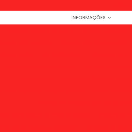
(11) 377
INFORMAÇÕES
Disco de tela para extrusora
Filtro cartucho inox
iltro de telas metálicas
Filtro de telas tipo cartuchos
o tipo cartucho
Tela de filtro inox
Tela de inox para fi
Tela para extrusora de plástico
Tela para extrusora i
Telas soldadas
Empresa de filtro para extrus
a de filtro para extrusão de plástico
Fábrica de filtro
Empresa de filtro para extrusão de plást
dor de filtro para extrusão de plástico
Indústria de f
Empresa de filtro para reciclagem
Empresa de filtro 