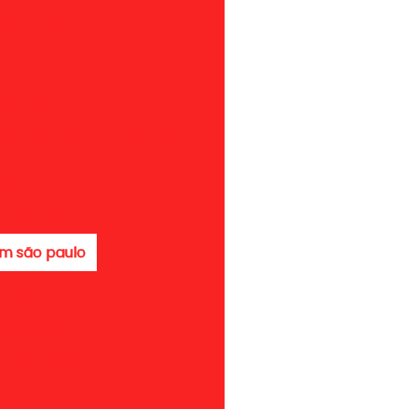
são paulo
sora
a em sp
 de tela inox para extrusora
usora
ora em sp
em são paulo
trusora
sora em sp
ra são paulo
usora