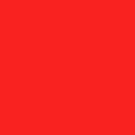
Fábrica de filtro de tela para extrusora sã
Fabricante de filtro de tela para extru
Fabricante de filtro de tela para extrusor
ante de filtro de tela para extrusora são paulo
Filtro 
ro de tela para extrusora em são paulo
Quanto custa fi
a de disco de tela para extrusora
Empresa de disco d
Empresa de disco de tela para extrusora em
Fornecedor de disco de tela para extruso
Fornecedor de disco de tela para extru
Fornecedor de disco de tela para extrusora e
ca de disco de tela para extrusora
Fabrica de disco d