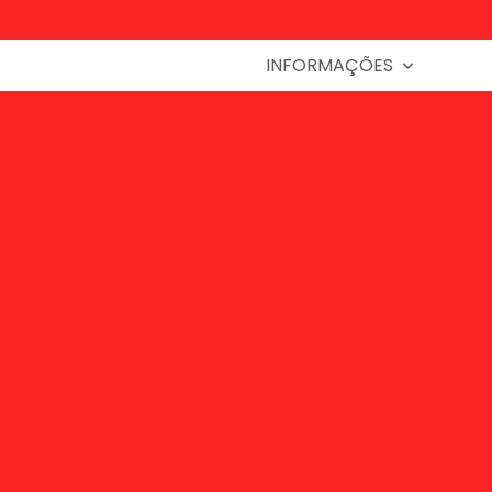
(11) 377
INFORMAÇÕES
Disco de tela para extrusora
Filtro cartucho inox
iltro de telas metálicas
Filtro de telas tipo cartuchos
o tipo cartucho
Tela de filtro inox
Tela de inox para fi
Tela para extrusora de plástico
Tela para extrusora i
Telas soldadas
Empresa de filtro para extrus
a de filtro para extrusão de plástico
Fábrica de filtro
Empresa de filtro para extrusão de plást
dor de filtro para extrusão de plástico
Indústria de f
Empresa de filtro para reciclagem
Empresa de filtro 