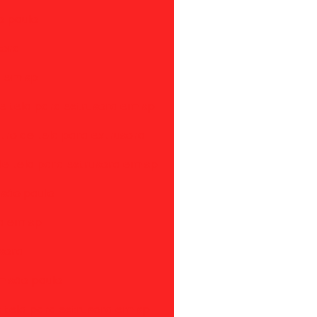
o paulo
sora
a em sp
de tela para extrusora em sp
ltro de tela para extrusora
e tela para extrusora em sp
 são paulo
ra em sp
sora
m são paulo
e tela para extrusora em sp