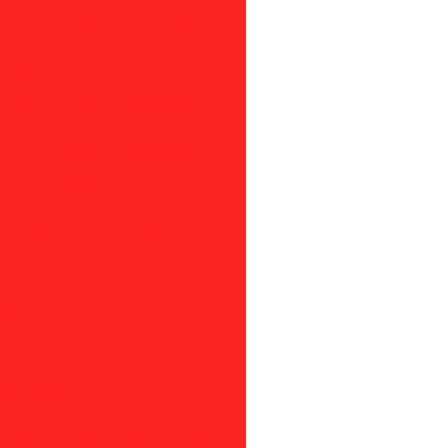
r de filtro para reciclagem
em sp
a de filtro para reciclagem
 de filtro para reciclagem
ro para reciclagem em sp
 de tela para extrusora
 de tela para extrusora em sp
 são paulo
ra em sp
são paulo
e tela para extrusora em sp