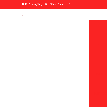
R. Alvação, 49 - São Paulo - SP
F
Filtr
Fabric
Fornece