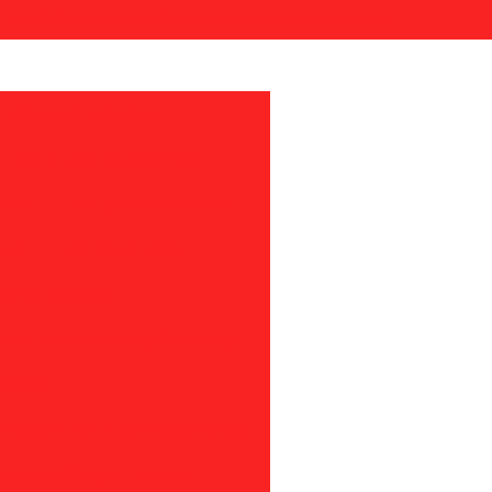
7-0122
(11) 94879-8333
afutura@afuturatelas.com.br
Filtro de tela inox
Filtro tela de aço inox
ltro
Tela para extrusora
nox
Tela para rafia
ão de plástico
 para extrusão de plástico sp
ico sp
iltro para extrusão de plástico
para reciclagem em sp