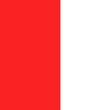
ra em sp
 são paulo
rusora
sora em sp
o de tela inox para extrusora
gem em sp
iclagem
agem em sp
em são paulo
lagem
ela inox para reciclagem em sp