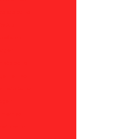
co são paulo
ástico
 plástico
iclagem
em são paulo
lagem em sp
gem são paulo
clagem
gem em sp
m são paulo