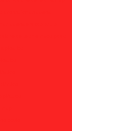
e sanduíche de telas em sp
 de sanduíche de telas
he de telas em são paulo
uíche de telas em são paulo
de plástico
plástico
lástico
plástico
e plástico
 em sp
são paulo