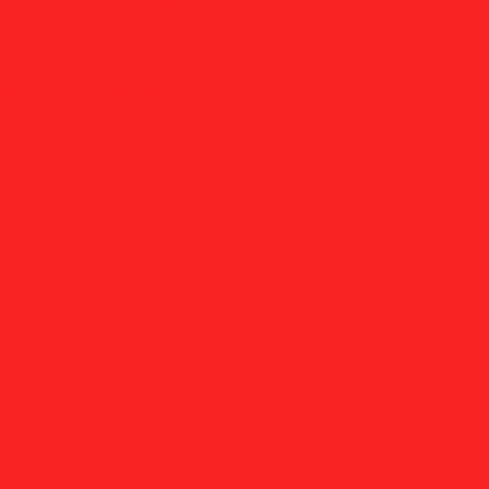
ante de filtros de tela inox para reciclagem
Empresa d
Empresa de sanduíche de telas em são paulo
Fábrica
brica de sanduíche de telas em sp
Fábrica de sanduíc
edor de sanduíche de telas em sp
Fornecedor de sand
Empresa que faz filtro de tela para extrusão 
Fabrica de filtro de tela para extrusão de 
Venda de filtro de tela para extrusão de p
Onde vende filtro de tela para extrusão de 
Onde comprar filtro de tela para extrusão d
Filtro de tela para extrusão de plástico
Filtro de tela para extrusão de plástico em 