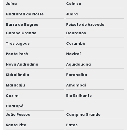
Juína
Colniza
Guarantã do Norte
Juara
Barra do Bugres
Peixoto de Azevedo
Campo Grande
Dourados
Três Lagoas
Corumbá
Ponta Porã
Naviraí
Nova Andradina
Aquidauana
Sidrolândia
Paranaíba
Maracaju
Amambai
Coxim
Rio Brilhante
Caarapó
João Pessoa
Campina Grande
Santa Rita
Patos