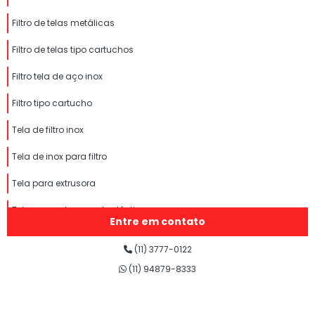
Filtro de telas metálicas
Filtro de telas tipo cartuchos
Filtro tela de aço inox
Filtro tipo cartucho
Tela de filtro inox
Tela de inox para filtro
Tela para extrusora
Tela para extrusora de plástico
Entre em contato
Tela para extrusora inox
(11) 3777-0122
Tela para rafia
(11) 94879-8333
Telas soldadas