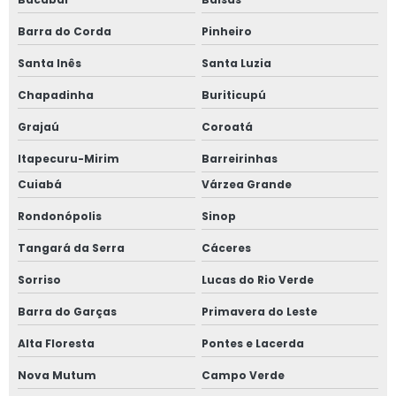
Barra do Corda
Pinheiro
Santa Inês
Santa Luzia
Chapadinha
Buriticupú
Grajaú
Coroatá
Itapecuru-Mirim
Barreirinhas
Cuiabá
Várzea Grande
Rondonópolis
Sinop
Tangará da Serra
Cáceres
Sorriso
Lucas do Rio Verde
Barra do Garças
Primavera do Leste
Alta Floresta
Pontes e Lacerda
Nova Mutum
Campo Verde