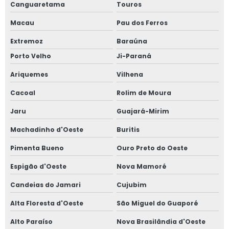
Canguaretama
Touros
Macau
Pau dos Ferros
Extremoz
Baraúna
Porto Velho
Ji-Paraná
Ariquemes
Vilhena
Cacoal
Rolim de Moura
Jaru
Guajará-Mirim
Machadinho d'Oeste
Buritis
Pimenta Bueno
Ouro Preto do Oeste
Espigão d'Oeste
Nova Mamoré
Candeias do Jamari
Cujubim
Alta Floresta d'Oeste
São Miguel do Guaporé
Alto Paraíso
Nova Brasilândia d'Oeste