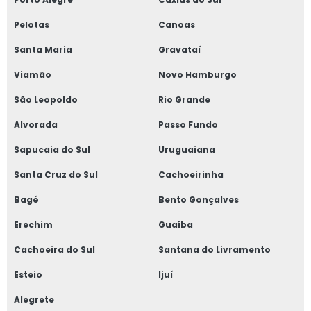
Tela para reciclagem de plástico
Pelotas
Canoas
Tela soldada para extrusora
Santa Maria
Gravataí
Tela tipo cartucho
Viamão
Novo Hamburgo
Telas cortadas em disco
São Leopoldo
Rio Grande
Tela para masterbatch
Alvorada
Passo Fundo
Tela para reciclagem de pet
Sapucaia do Sul
Uruguaiana
Santa Cruz do Sul
Cachoeirinha
Bagé
Bento Gonçalves
Erechim
Guaíba
Cachoeira do Sul
Santana do Livramento
Esteio
Ijuí
Alegrete