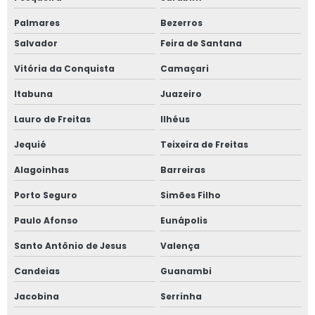
Palmares
Bezerros
Salvador
Feira de Santana
Vitória da Conquista
Camaçari
Itabuna
Juazeiro
Lauro de Freitas
Ilhéus
Jequié
Teixeira de Freitas
Alagoinhas
Barreiras
Porto Seguro
Simões Filho
Paulo Afonso
Eunápolis
Santo Antônio de Jesus
Valença
Candeias
Guanambi
Jacobina
Serrinha