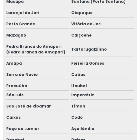
Macapá
Santana (Porto Santana)
Laranjal do Jari
Oiapoque
Porto Grande
Vitória do Jari
Mazagão
Calçoene
Pedra Branca do Amapari
Tartarugalzinho
(Pedra Branca do Amaparí)
Amapá
Ferreira Gomes
Serra do Navio
Cutias
Pracuúba
Itaubal
São Luís
Imperatriz
São José de Ribamar
Timon
Caixas
Codó
Paço do Lumiar
Açailândia
Bacabal
Balsas