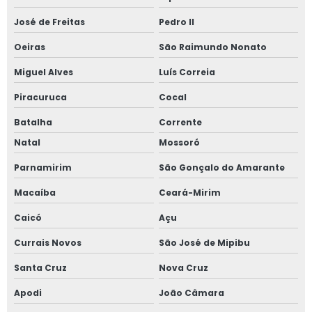
José de Freitas
Pedro II
Oeiras
São Raimundo Nonato
Miguel Alves
Luís Correia
Piracuruca
Cocal
Batalha
Corrente
Natal
Mossoró
Parnamirim
São Gonçalo do Amarante
Macaíba
Ceará-Mirim
Caicó
Açu
Currais Novos
São José de Mipibu
Santa Cruz
Nova Cruz
Apodi
João Câmara