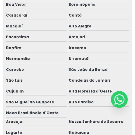
Boa Vista
Rorainópolis
Caracaraí
Cantá
Mucajaí
Alto Alegre
Pacaraima
Amajari
Bonfim
Iracema
Normandia
Uiramutã
Caroebe
São João da Baliza
São Luís
Candeias do Jamari
Cujubim
Alta Floresta d'Oeste
São Miguel do Guaporé
Alto Paraíso
Nova Brasilândia d'Oeste
Aracaju
Nossa Senhora do Socorro
Lagarto
Itabaiana