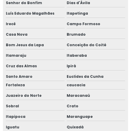
Senhor do Bonfim
Dias d'Ávila
Luís Eduardo Magalhães
Itapetinga
Irecê
Campo Formoso
Casa Nova
Brumado
Bom Jesus da Lapa
Conceição do Coité
Itamaraju
Itaberaba
Cruz das Almas
Ipirá
Santo Amaro
Euclides da Cunha
Fortaleza
caucacia
Juazeiro do Norte
Maracanaú
Sobral
Crato
Itapipoca
Maranguape
Iguatu
Quixadá