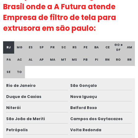
Brasil onde a A Futura atende
Fornecedor de disco de tela para extrusora em sp
Empresa de filtro de tela para
Fornecedor de disco de tela para extrusora
extrusora em são paulo:
Fornecedor de disco de tela para extrusora em são paulo
Fabrica de disco de tela para extrusora
GO e
RJ
MG
ES
SP
PR
SC
RS
PE
BA
CE
AM
DF
Fabrica de disco de tela para extrusora em sp
PA
AC
AL
AP
MA
MT
MS
PB
PI
RN
RO
RR
Fabrica de disco de tela para extrusora em são paulo
SE
TO
Fabricante de disco de tela para extrusora
Rio de Janeiro
São Gonçalo
Fabricante de disco de tela para extrusora em sp
Duque de Caxias
Nova Iguaçu
Fabricante de disco de tela para extrusora são paulo
Niterói
Belford Roxo
Disco de tela inox para extrusora
São João de Meriti
Campos dos Goytacazes
Empresa de disco de tela inox para extrusora
Petrópolis
Volta Redonda
Empresa de disco de tela inox para extrusora em sp