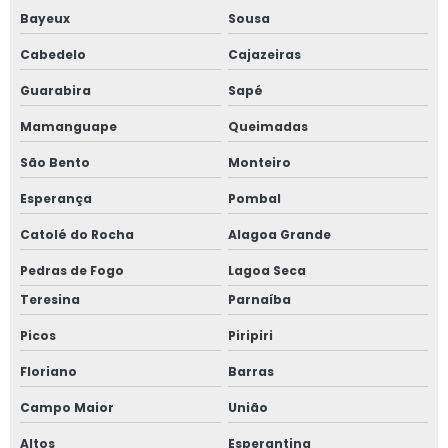
Bayeux
Sousa
Cabedelo
Cajazeiras
Guarabira
Sapé
Mamanguape
Queimadas
São Bento
Monteiro
Esperança
Pombal
Catolé do Rocha
Alagoa Grande
Pedras de Fogo
Lagoa Seca
Teresina
Parnaíba
Picos
Piripiri
Floriano
Barras
Campo Maior
União
Altos
Esperantina