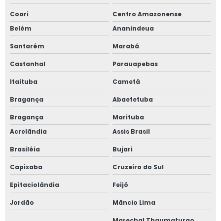
Coari
Centro Amazonense
Belém
Ananindeua
Santarém
Marabá
Castanhal
Parauapebas
Itaituba
Cametá
Bragança
Abaetetuba
Bragança
Marituba
Acrelândia
Assis Brasil
Brasiléia
Bujari
Capixaba
Cruzeiro do Sul
Epitaciolândia
Feijó
Jordão
Mâncio Lima
Marechal Thaumaturgo