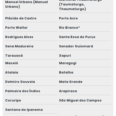
Manoel Urbano (Manuel
(Taumaturgo,
Urbano)
Thaumaturgo)
Plácido de Castro
Porto Acre
Porto Walter
Rio Branco*
Rodrigues Alves
Santa Rosa do Purus
Sena Madureira
Senador Guiomard
Tarauacá
Xapuri
Maceió
Maragogi
Atalaia
Batalha
Delmiro Gouveia
Mata Grande
Palmeira dos Índios
Arapiraca
Coruripe
São Miguel dos Campos
Santana do Ipanema