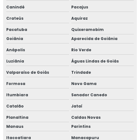
Canindé
Pacajus
Crateús
Aquiraz
Pacatuba
Quixeramobim
Goiânia
Aparecida de Goiânia
Anápolis
Rio Verde
Luziânia
Águas Lindas de Goiás
Valparaíso de Goiás
Trindade
Formosa
Novo Gama
Itumbiara
Senador Canedo
Catalão
Jataí
Planaltina
Caldas Novas
Manaus
Parintins
Itacoatiara
Manacapuru