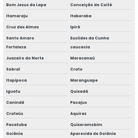
Bom Jesus da Lapa
Conceição do Coité
Itamaraju
Itaberaba
Cruz das Almas
Ipirá
Santo Amaro
Euclides da Cunha
Fortaleza
caucacia
Juazeiro do Norte
Maracanaú
Sobral
Crato
Itapipoca
Maranguape
Iguatu
Quixadá
Canindé
Pacajus
Crateús
Aquiraz
Pacatuba
Quixeramobim
Goiânia
Aparecida de Goiânia