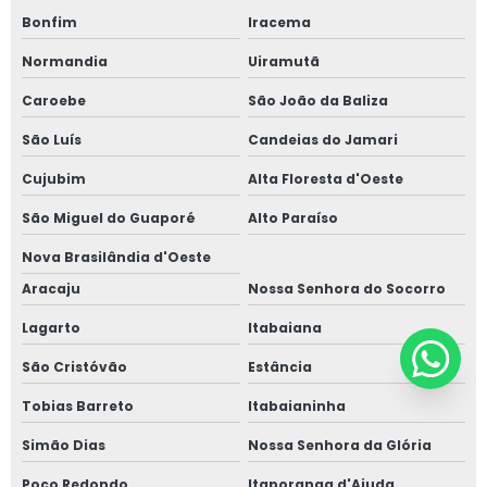
Bonfim
Iracema
Normandia
Uiramutã
Caroebe
São João da Baliza
São Luís
Candeias do Jamari
Cujubim
Alta Floresta d'Oeste
São Miguel do Guaporé
Alto Paraíso
Nova Brasilândia d'Oeste
Aracaju
Nossa Senhora do Socorro
Lagarto
Itabaiana
São Cristóvão
Estância
Tobias Barreto
Itabaianinha
Simão Dias
Nossa Senhora da Glória
Poço Redondo
Itaporanga d'Ajuda