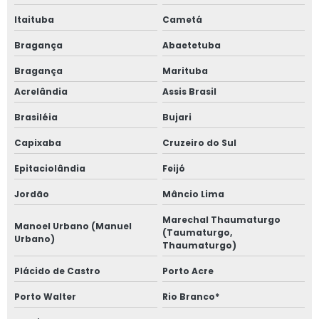
Itaituba
Cametá
Bragança
Abaetetuba
Bragança
Marituba
Acrelândia
Assis Brasil
Brasiléia
Bujari
Capixaba
Cruzeiro do Sul
Epitaciolândia
Feijó
Jordão
Mâncio Lima
Marechal Thaumaturgo
Manoel Urbano (Manuel
(Taumaturgo,
Urbano)
Thaumaturgo)
Plácido de Castro
Porto Acre
Porto Walter
Rio Branco*