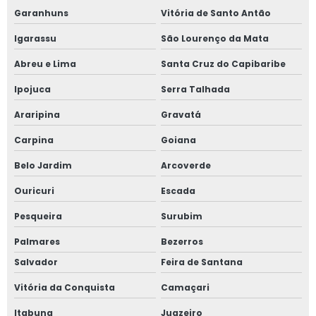
Garanhuns
Vitória de Santo Antão
Igarassu
São Lourenço da Mata
Abreu e Lima
Santa Cruz do Capibaribe
Ipojuca
Serra Talhada
Araripina
Gravatá
Carpina
Goiana
Belo Jardim
Arcoverde
Ouricuri
Escada
Pesqueira
Surubim
Palmares
Bezerros
Salvador
Feira de Santana
Vitória da Conquista
Camaçari
Itabuna
Juazeiro