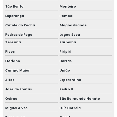
São Bento
Monteiro
Esperança
Pombal
Catolé do Rocha
Alagoa Grande
Pedras de Fogo
Lagoa Seca
Teresina
Parnaíba
Picos
Piripiri
Floriano
Barras
Campo Maior
União
Altos
Esperantina
José de Freitas
Pedro II
Oeiras
São Raimundo Nonato
Miguel Alves
Luís Correia