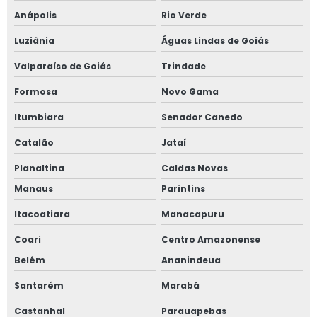
Anápolis
Rio Verde
Luziânia
Águas Lindas de Goiás
Valparaíso de Goiás
Trindade
Formosa
Novo Gama
Itumbiara
Senador Canedo
Catalão
Jataí
Planaltina
Caldas Novas
Manaus
Parintins
Itacoatiara
Manacapuru
Coari
Centro Amazonense
Belém
Ananindeua
Santarém
Marabá
Castanhal
Parauapebas