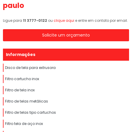
paulo
Ligue para
11 3777-0122
ou
clique aqui
e entre em contato por email.
Solicite um orçamento
Informações
Disco de tela para extrusora
Filtro cartucho inox
Filtro de tela inox
Filtro de telas metálicas
Filtro de telas tipo cartuchos
Filtro tela de aço inox