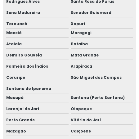
Rodrigues Alves
Santa Rosa do Purus
Sena Madureira
Senador Guiomard
Tarauacá
Xapuri
Maceió
Maragogi
Atalaia
Batalha
Delmiro Gouveia
Mata Grande
Palmeira dos Índios
Arapiraca
Coruripe
São Miguel dos Campos
Santana do Ipanema
Macapá
Santana (Porto Santana)
Laranjal do Jari
Oiapoque
Porto Grande
Vitória do Jari
Mazagão
Calçoene