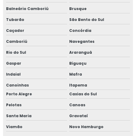
Disco para extrusora
Balneário Camboriú
Brusque
Fabricante de sanduíche de telas
Tubarão
São Bento do Sul
Filtro de telas para extrusora autolimpante
Caçador
Concórdia
Fabricante de sanduiche de tela em sp
Camboriú
Navegantes
Rio do Sul
Araranguá
Sanduíche de tela com solda a ponto
Gaspar
Biguaçu
Tela metálica para extrusora
Indaial
Mafra
Tela metálica tipo cartucho
Canoinhas
Itapema
Tela oval para extrusora
Porto Alegre
Caxias do Sul
Tela para reciclagem de plástico
Pelotas
Canoas
Tela soldada para extrusora
Santa Maria
Gravataí
Tela tipo cartucho
Viamão
Novo Hamburgo
Telas cortadas em disco