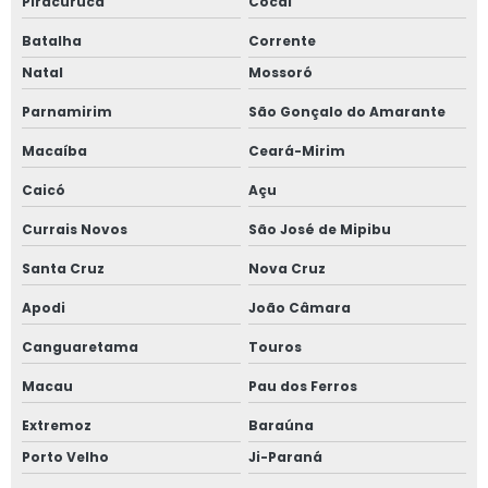
Piracuruca
Cocal
Batalha
Corrente
Natal
Mossoró
Parnamirim
São Gonçalo do Amarante
Macaíba
Ceará-Mirim
Caicó
Açu
Currais Novos
São José de Mipibu
Santa Cruz
Nova Cruz
Apodi
João Câmara
Canguaretama
Touros
Macau
Pau dos Ferros
Extremoz
Baraúna
Porto Velho
Ji-Paraná