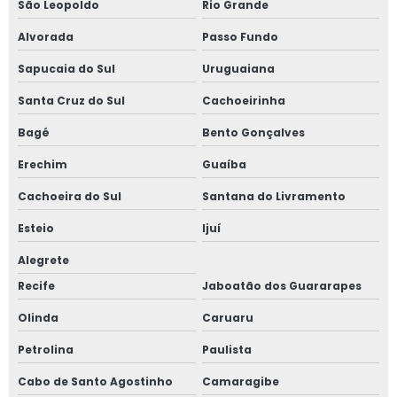
São Leopoldo
Rio Grande
Tela para masterbatch
Alvorada
Passo Fundo
Tela para reciclagem de pet
Sapucaia do Sul
Uruguaiana
Santa Cruz do Sul
Cachoeirinha
Bagé
Bento Gonçalves
Erechim
Guaíba
Cachoeira do Sul
Santana do Livramento
Esteio
Ijuí
Alegrete
Recife
Jaboatão dos Guararapes
Olinda
Caruaru
Petrolina
Paulista
Cabo de Santo Agostinho
Camaragibe