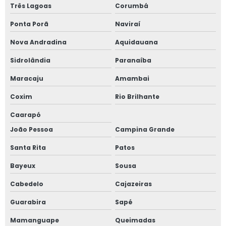
Três Lagoas
Corumbá
Ponta Porã
Naviraí
Nova Andradina
Aquidauana
Sidrolândia
Paranaíba
Maracaju
Amambai
Coxim
Rio Brilhante
Caarapó
João Pessoa
Campina Grande
Santa Rita
Patos
Bayeux
Sousa
Cabedelo
Cajazeiras
Guarabira
Sapé
Mamanguape
Queimadas