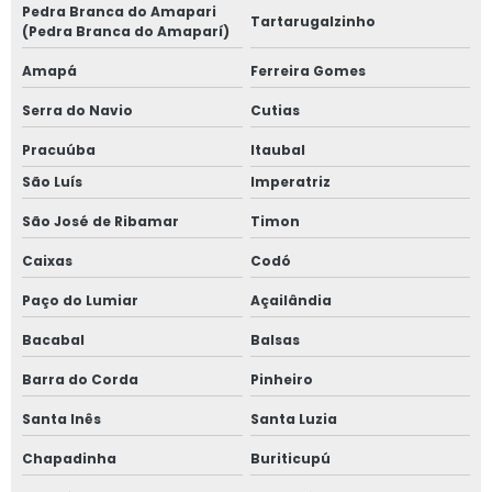
Pedra Branca do Amapari
Tartarugalzinho
(Pedra Branca do Amaparí)
Amapá
Ferreira Gomes
Serra do Navio
Cutias
Pracuúba
Itaubal
São Luís
Imperatriz
São José de Ribamar
Timon
Caixas
Codó
Paço do Lumiar
Açailândia
Bacabal
Balsas
Barra do Corda
Pinheiro
Santa Inês
Santa Luzia
Chapadinha
Buriticupú