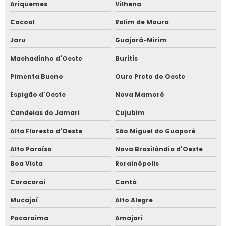
Ariquemes
Vilhena
Cacoal
Rolim de Moura
Jaru
Guajará-Mirim
Machadinho d'Oeste
Buritis
Pimenta Bueno
Ouro Preto do Oeste
Espigão d'Oeste
Nova Mamoré
Candeias do Jamari
Cujubim
Alta Floresta d'Oeste
São Miguel do Guaporé
Alto Paraíso
Nova Brasilândia d'Oeste
Boa Vista
Rorainópolis
Caracaraí
Cantá
Mucajaí
Alto Alegre
Pacaraima
Amajari