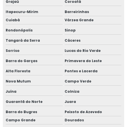
Grajaú
Coroatá
Itapecuru-Mirim
Barreirinhas
Cuiabá
Várzea Grande
Rondonópolis
Sinop
Tangará da Serra
Cáceres
Sorriso
Lucas do Rio Verde
Barra do Garças
Primavera do Leste
Alta Floresta
Pontes e Lacerda
Nova Mutum
Campo Verde
Juína
Colniza
Guarantã do Norte
Juara
Barra do Bugres
Peixoto de Azevedo
Campo Grande
Dourados