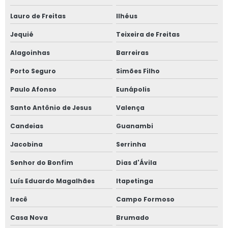
Lauro de Freitas
Ilhéus
Jequié
Teixeira de Freitas
Alagoinhas
Barreiras
Porto Seguro
Simões Filho
Paulo Afonso
Eunápolis
Santo Antônio de Jesus
Valença
Candeias
Guanambi
Jacobina
Serrinha
Senhor do Bonfim
Dias d'Ávila
Luís Eduardo Magalhães
Itapetinga
Irecê
Campo Formoso
Casa Nova
Brumado