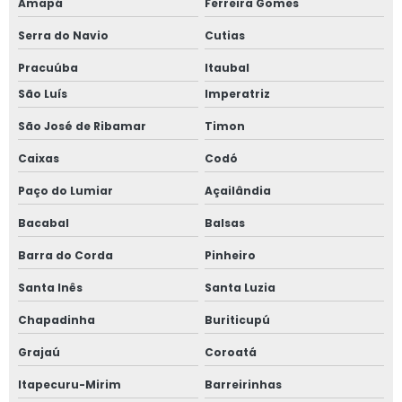
Amapá
Ferreira Gomes
Serra do Navio
Cutias
Pracuúba
Itaubal
São Luís
Imperatriz
São José de Ribamar
Timon
Caixas
Codó
Paço do Lumiar
Açailândia
Bacabal
Balsas
Barra do Corda
Pinheiro
Santa Inês
Santa Luzia
Chapadinha
Buriticupú
Grajaú
Coroatá
Itapecuru-Mirim
Barreirinhas