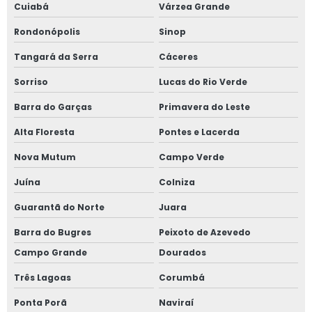
Cuiabá
Várzea Grande
Rondonópolis
Sinop
Tangará da Serra
Cáceres
Sorriso
Lucas do Rio Verde
Barra do Garças
Primavera do Leste
Alta Floresta
Pontes e Lacerda
Nova Mutum
Campo Verde
Juína
Colniza
Guarantã do Norte
Juara
Barra do Bugres
Peixoto de Azevedo
Campo Grande
Dourados
Três Lagoas
Corumbá
Ponta Porã
Naviraí