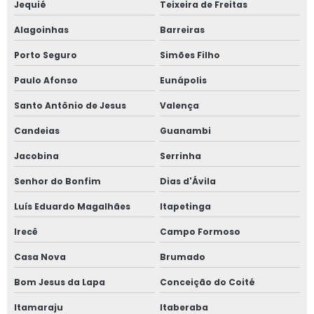
Jequié
Teixeira de Freitas
Alagoinhas
Barreiras
Porto Seguro
Simões Filho
Paulo Afonso
Eunápolis
Santo Antônio de Jesus
Valença
Candeias
Guanambi
Jacobina
Serrinha
Senhor do Bonfim
Dias d'Ávila
Luís Eduardo Magalhães
Itapetinga
Irecê
Campo Formoso
Casa Nova
Brumado
Bom Jesus da Lapa
Conceição do Coité
Itamaraju
Itaberaba