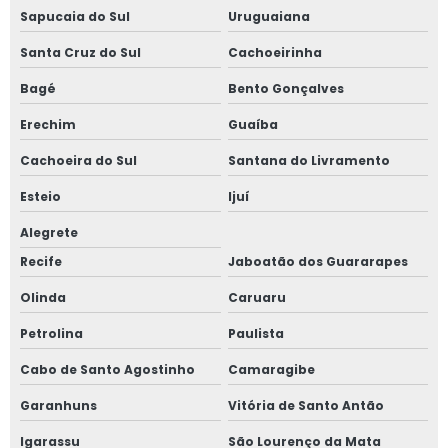
Tela para reciclagem de pet
Sapucaia do Sul
Uruguaiana
Santa Cruz do Sul
Cachoeirinha
Bagé
Bento Gonçalves
Erechim
Guaíba
Cachoeira do Sul
Santana do Livramento
Esteio
Ijuí
Alegrete
Recife
Jaboatão dos Guararapes
Olinda
Caruaru
Petrolina
Paulista
Cabo de Santo Agostinho
Camaragibe
Garanhuns
Vitória de Santo Antão
Igarassu
São Lourenço da Mata