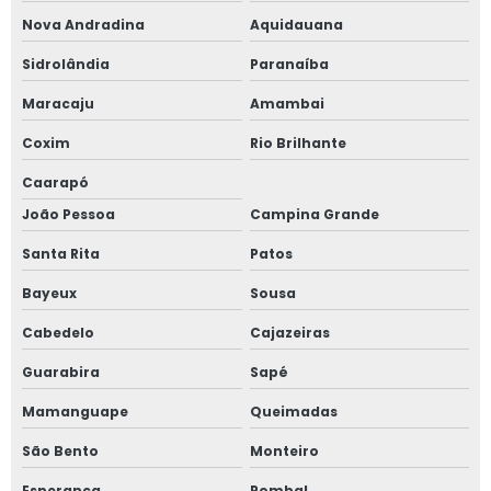
Nova Andradina
Aquidauana
Sidrolândia
Paranaíba
Maracaju
Amambai
Coxim
Rio Brilhante
Caarapó
João Pessoa
Campina Grande
Santa Rita
Patos
Bayeux
Sousa
Cabedelo
Cajazeiras
Guarabira
Sapé
Mamanguape
Queimadas
São Bento
Monteiro
Esperança
Pombal