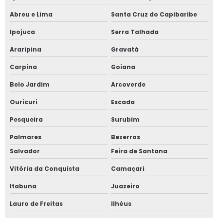
Abreu e Lima
Santa Cruz do Capibaribe
Ipojuca
Serra Talhada
Araripina
Gravatá
Carpina
Goiana
Belo Jardim
Arcoverde
Ouricuri
Escada
Pesqueira
Surubim
Palmares
Bezerros
Salvador
Feira de Santana
Vitória da Conquista
Camaçari
Itabuna
Juazeiro
Lauro de Freitas
Ilhéus