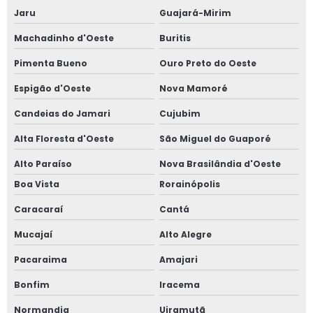
Jaru
Guajará-Mirim
Machadinho d'Oeste
Buritis
Pimenta Bueno
Ouro Preto do Oeste
Espigão d'Oeste
Nova Mamoré
Candeias do Jamari
Cujubim
Alta Floresta d'Oeste
São Miguel do Guaporé
Alto Paraíso
Nova Brasilândia d'Oeste
Boa Vista
Rorainópolis
Caracaraí
Cantá
Mucajaí
Alto Alegre
Pacaraima
Amajari
Bonfim
Iracema
Normandia
Uiramutã