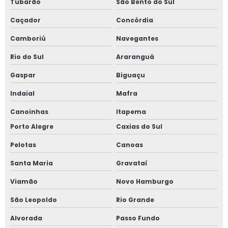
Tubarão
São Bento do Sul
Filtro de telas para extrusora autolimpante
Caçador
Concórdia
Fabricante de sanduiche de tela em sp
Camboriú
Navegantes
Rio do Sul
Araranguá
Sanduíche de tela com solda a ponto
Gaspar
Biguaçu
Tela metálica para extrusora
Indaial
Mafra
Tela metálica tipo cartucho
Canoinhas
Itapema
Tela oval para extrusora
Porto Alegre
Caxias do Sul
Tela para reciclagem de plástico
Pelotas
Canoas
Tela soldada para extrusora
Santa Maria
Gravataí
Tela tipo cartucho
Viamão
Novo Hamburgo
Telas cortadas em disco
São Leopoldo
Rio Grande
Tela para masterbatch
Alvorada
Passo Fundo