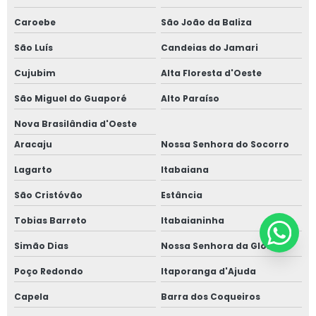
Caroebe
São João da Baliza
São Luís
Candeias do Jamari
Cujubim
Alta Floresta d'Oeste
São Miguel do Guaporé
Alto Paraíso
Nova Brasilândia d'Oeste
Aracaju
Nossa Senhora do Socorro
Lagarto
Itabaiana
São Cristóvão
Estância
Tobias Barreto
Itabaianinha
Simão Dias
Nossa Senhora da Glória
Poço Redondo
Itaporanga d'Ajuda
Capela
Barra dos Coqueiros