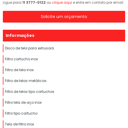
Ligue para
11 3777-0122
ou
clique aqui
e entre em contato por email.
Solicite um orçamento
Informações
Disco de tela para extrusora
Filtro cartucho inox
Filtro de tela inox
Filtro de telas metálicas
Filtro de telas tipo cartuchos
Filtro tela de aço inox
Filtro tipo cartucho
Tela de filtro inox