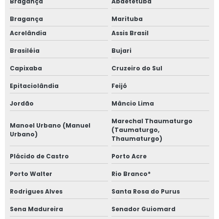
Bragança
Abaetetuba
Bragança
Marituba
Acrelândia
Assis Brasil
Brasiléia
Bujari
Capixaba
Cruzeiro do Sul
Epitaciolândia
Feijó
Jordão
Mâncio Lima
Marechal Thaumaturgo
Manoel Urbano (Manuel
(Taumaturgo,
Urbano)
Thaumaturgo)
Plácido de Castro
Porto Acre
Porto Walter
Rio Branco*
Rodrigues Alves
Santa Rosa do Purus
Sena Madureira
Senador Guiomard