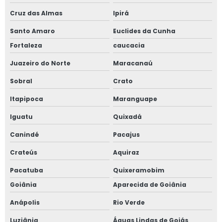
Cruz das Almas
Ipirá
Santo Amaro
Euclides da Cunha
Fortaleza
caucacia
Juazeiro do Norte
Maracanaú
Sobral
Crato
Itapipoca
Maranguape
Iguatu
Quixadá
Canindé
Pacajus
Crateús
Aquiraz
Pacatuba
Quixeramobim
Goiânia
Aparecida de Goiânia
Anápolis
Rio Verde
Luziânia
Águas Lindas de Goiás