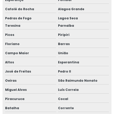
Catolé do Rocha
Alagoa Grande
Pedras de Fogo
Lagoa Seca
Teresina
Parnaíba
Picos
Piripiri
Floriano
Barras
Campo Maior
União
Altos
Esperantina
José de Freitas
Pedro II
Oeiras
São Raimundo Nonato
Miguel Alves
Luís Correia
Piracuruca
Cocal
Batalha
Corrente