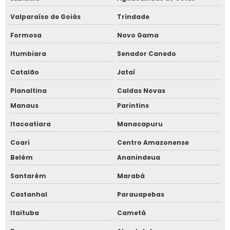
Valparaíso de Goiás
Trindade
Formosa
Novo Gama
Itumbiara
Senador Canedo
Catalão
Jataí
Planaltina
Caldas Novas
Manaus
Parintins
Itacoatiara
Manacapuru
Coari
Centro Amazonense
Belém
Ananindeua
Santarém
Marabá
Castanhal
Parauapebas
Itaituba
Cametá